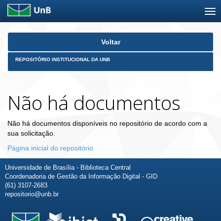
Skip
Voltar
navigation
REPOSITÓRIO INSTITUCIONAL DA UNB
Não há documentos
Não há documentos disponíveis no repositório de acordo com a
sua solicitação.
Página inicial do repositório
Universidade de Brasília - Biblioteca Central
Coordenadoria de Gestão da Informação Digital - GID
(61) 3107-2683
repositorio@unb.br