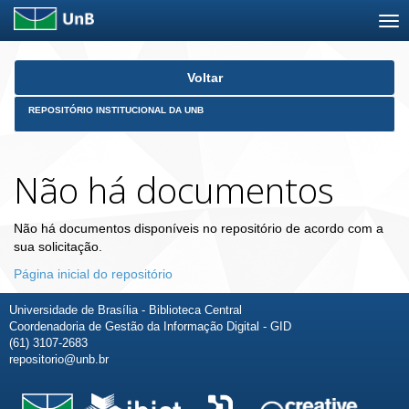
Skip
Voltar
navigation
REPOSITÓRIO INSTITUCIONAL DA UNB
Não há documentos
Não há documentos disponíveis no repositório de acordo com a
sua solicitação.
Página inicial do repositório
Universidade de Brasília - Biblioteca Central
Coordenadoria de Gestão da Informação Digital - GID
(61) 3107-2683
repositorio@unb.br