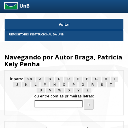
Skip
Voltar
navigation
REPOSITÓRIO INSTITUCIONAL DA UNB
Navegando por Autor Braga, Patrícia
Kely Penha
Ir para:
0-9
A
B
C
D
E
F
G
H
I
J
K
L
M
N
O
P
Q
R
S
T
U
V
W
X
Y
Z
ou entre com as primeiras letras: