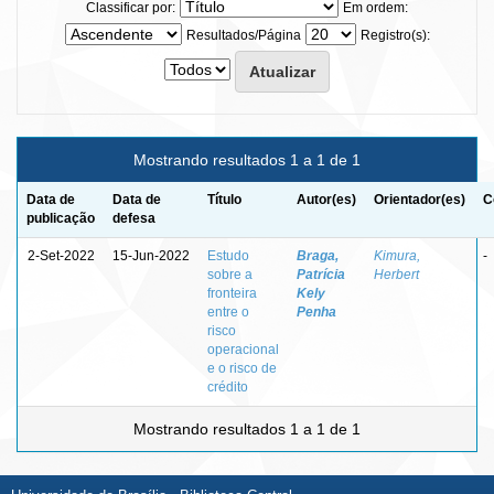
Classificar por:
Em ordem:
Resultados/Página
Registro(s):
Mostrando resultados 1 a 1 de 1
Data de
Data de
Título
Autor(es)
Orientador(es)
C
publicação
defesa
2-Set-2022
15-Jun-2022
Estudo
Braga,
Kimura,
-
sobre a
Patrícia
Herbert
fronteira
Kely
entre o
Penha
risco
operacional
e o risco de
crédito
Mostrando resultados 1 a 1 de 1