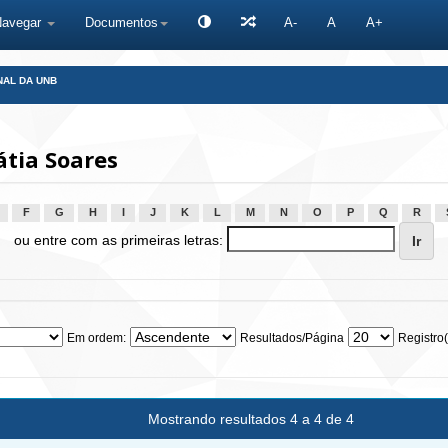
Navegar
Documentos
A-
A
A+
NAL DA UNB
tia Soares
F
G
H
I
J
K
L
M
N
O
P
Q
R
ou entre com as primeiras letras:
Em ordem:
Resultados/Página
Registro(
Mostrando resultados 4 a 4 de 4