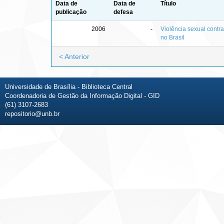
Data de
Data de
Título
publicação
defesa
2006
-
Violência sexual contr
no Brasil
< Anterior
Universidade de Brasília - Biblioteca Central
Coordenadoria de Gestão da Informação Digital - GID
(61) 3107-2683
repositorio@unb.br