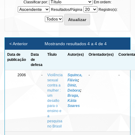
Classificar por:
Em ordem:
Resultados/Página
Registro(s):
< Anterior
Mostrando resultados 4 a 4 de 4
Data de
Data
Título
Autor(es)
Orientador(es)
Coorienta
publicação
de
defesa
2006
-
Violência
Squinca,
-
-
sexual
Flávia
;
contra a
Diniz,
mulher :
Debora
;
um
Braga,
desafio
Kátia
para o
Soares
ensino e
a
pesquisa
no Brasil