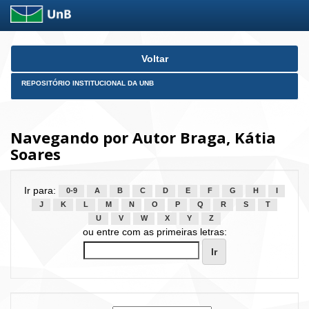
Skip
Voltar
navigation
REPOSITÓRIO INSTITUCIONAL DA UNB
Navegando por Autor Braga, Kátia
Soares
Ir para:
0-9
A
B
C
D
E
F
G
H
I
J
K
L
M
N
O
P
Q
R
S
T
U
V
W
X
Y
Z
ou entre com as primeiras letras: