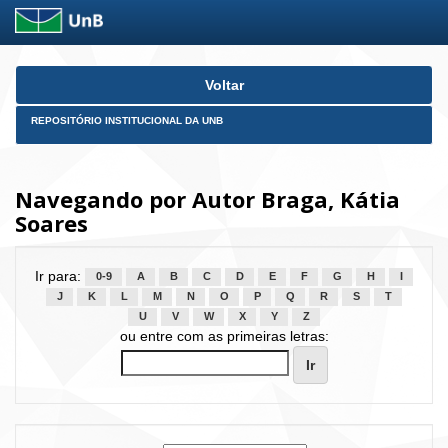
Skip
Voltar
navigation
REPOSITÓRIO INSTITUCIONAL DA UNB
Navegando por Autor Braga, Kátia
Soares
Ir para:
0-9
A
B
C
D
E
F
G
H
I
J
K
L
M
N
O
P
Q
R
S
T
U
V
W
X
Y
Z
ou entre com as primeiras letras: