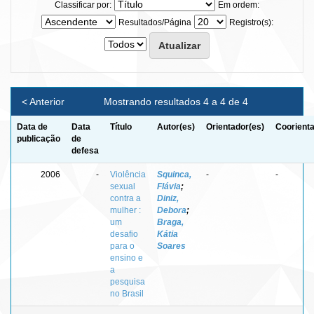
Classificar por:
Em ordem:
Resultados/Página
Registro(s):
< Anterior
Mostrando resultados 4 a 4 de 4
Data de
Data
Título
Autor(es)
Orientador(es)
Coorienta
publicação
de
defesa
2006
-
Violência
Squinca,
-
-
sexual
Flávia
;
contra a
Diniz,
mulher :
Debora
;
um
Braga,
desafio
Kátia
para o
Soares
ensino e
a
pesquisa
no Brasil