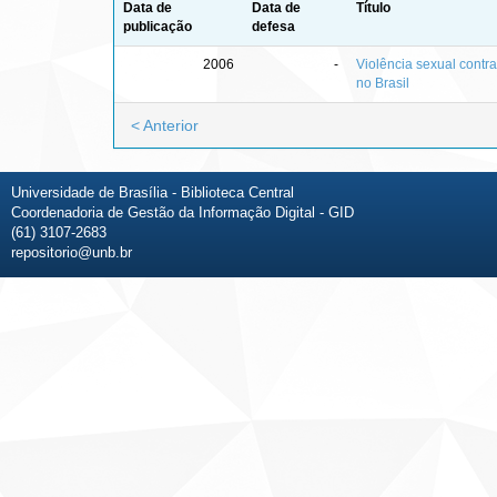
Data de
Data de
Título
publicação
defesa
2006
-
Violência sexual contr
no Brasil
< Anterior
Universidade de Brasília - Biblioteca Central
Coordenadoria de Gestão da Informação Digital - GID
(61) 3107-2683
repositorio@unb.br