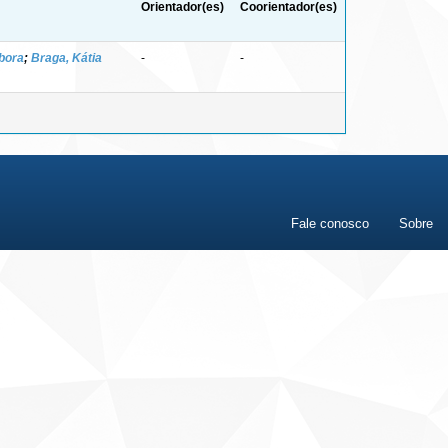
Orientador(es)
Coorientador(es)
ebora
;
Braga, Kátia
-
-
Fale conosco
Sobre