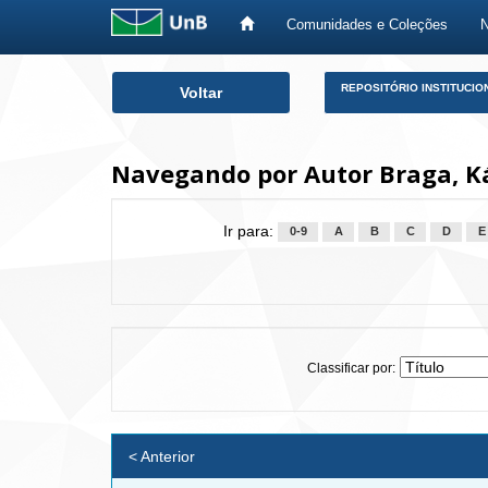
Comunidades e Coleções
Skip
REPOSITÓRIO INSTITUCIO
Voltar
navigation
Navegando por Autor Braga, Ká
Ir para:
0-9
A
B
C
D
E
Classificar por:
< Anterior