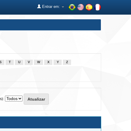
Entrar em:
S
T
U
V
W
X
Y
Z
s):