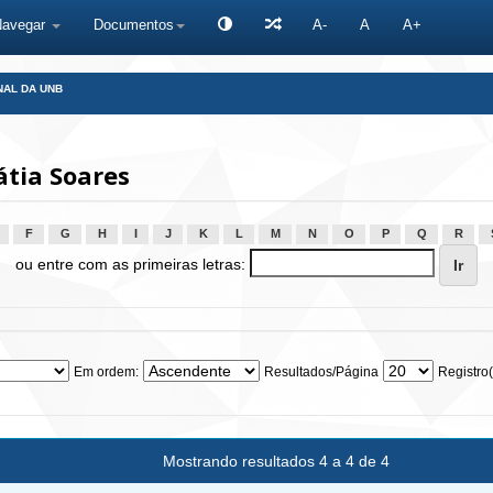
Navegar
Documentos
A-
A
A+
NAL DA UNB
tia Soares
F
G
H
I
J
K
L
M
N
O
P
Q
R
ou entre com as primeiras letras:
Em ordem:
Resultados/Página
Registro(
Mostrando resultados 4 a 4 de 4