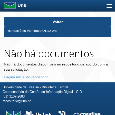
Skip
Voltar
navigation
REPOSITÓRIO INSTITUCIONAL DA UNB
Não há documentos
Não há documentos disponíveis no repositório de acordo com a
sua solicitação.
Página inicial do repositório
Universidade de Brasília - Biblioteca Central
Coordenadoria de Gestão da Informação Digital - GID
(61) 3107-2683
repositorio@unb.br