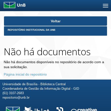
Skip
Voltar
navigation
REPOSITÓRIO INSTITUCIONAL DA UNB
Não há documentos
Não há documentos disponíveis no repositório de acordo com a
sua solicitação.
Página inicial do repositório
Universidade de Brasília - Biblioteca Central
Coordenadoria de Gestão da Informação Digital - GID
(61) 3107-2683
repositorio@unb.br