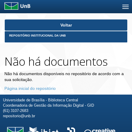
Skip
Voltar
navigation
REPOSITÓRIO INSTITUCIONAL DA UNB
Não há documentos
Não há documentos disponíveis no repositório de acordo com a
sua solicitação.
Página inicial do repositório
Universidade de Brasília - Biblioteca Central
Coordenadoria de Gestão da Informação Digital - GID
(61) 3107-2683
repositorio@unb.br