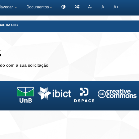
Navegar
Documentos
A-
A
A+
NAL DA UNB
s
do com a sua solicitação.