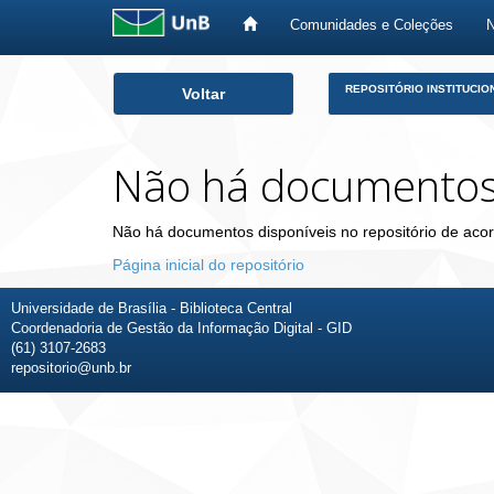
Comunidades e Coleções
Skip
REPOSITÓRIO INSTITUCIO
Voltar
navigation
Não há documento
Não há documentos disponíveis no repositório de acor
Página inicial do repositório
Universidade de Brasília - Biblioteca Central
Coordenadoria de Gestão da Informação Digital - GID
(61) 3107-2683
repositorio@unb.br