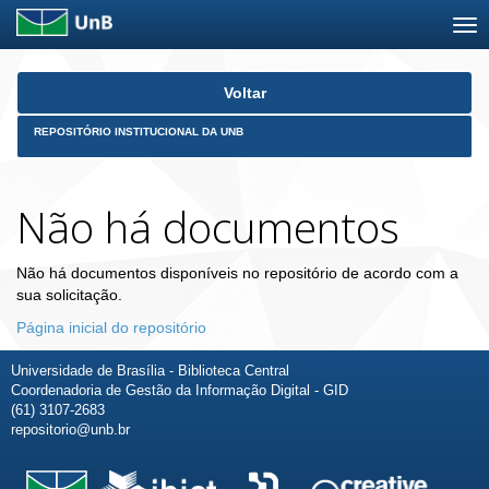
Skip
Voltar
navigation
REPOSITÓRIO INSTITUCIONAL DA UNB
Não há documentos
Não há documentos disponíveis no repositório de acordo com a
sua solicitação.
Página inicial do repositório
Universidade de Brasília - Biblioteca Central
Coordenadoria de Gestão da Informação Digital - GID
(61) 3107-2683
repositorio@unb.br