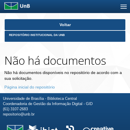
Skip
Voltar
navigation
REPOSITÓRIO INSTITUCIONAL DA UNB
Não há documentos
Não há documentos disponíveis no repositório de acordo com a
sua solicitação.
Página inicial do repositório
Universidade de Brasília - Biblioteca Central
Coordenadoria de Gestão da Informação Digital - GID
(61) 3107-2683
repositorio@unb.br