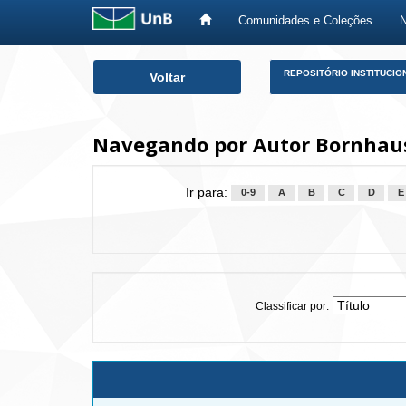
Comunidades e Coleções
Skip
REPOSITÓRIO INSTITUCIO
Voltar
navigation
Navegando por Autor Bornha
Ir para:
0-9
A
B
C
D
E
Classificar por: