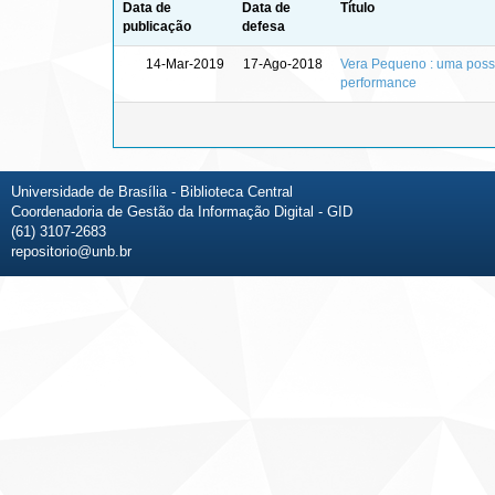
Data de
Data de
Título
publicação
defesa
14-Mar-2019
17-Ago-2018
Vera Pequeno : uma possív
performance
Universidade de Brasília - Biblioteca Central
Coordenadoria de Gestão da Informação Digital - GID
(61) 3107-2683
repositorio@unb.br