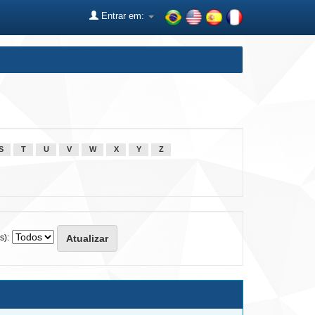
Entrar em:
S
T
U
V
W
X
Y
Z
s):