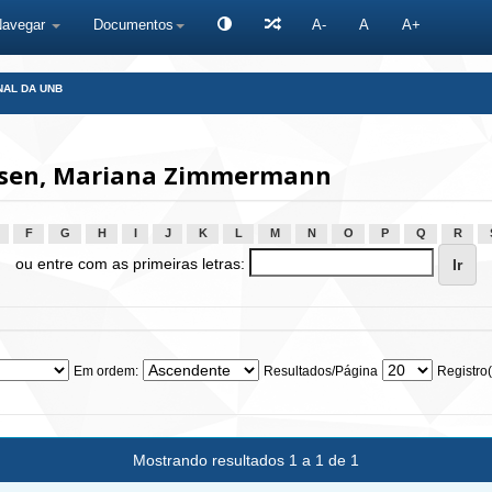
Navegar
Documentos
A-
A
A+
NAL DA UNB
usen, Mariana Zimmermann
F
G
H
I
J
K
L
M
N
O
P
Q
R
ou entre com as primeiras letras:
Em ordem:
Resultados/Página
Registro(
Mostrando resultados 1 a 1 de 1