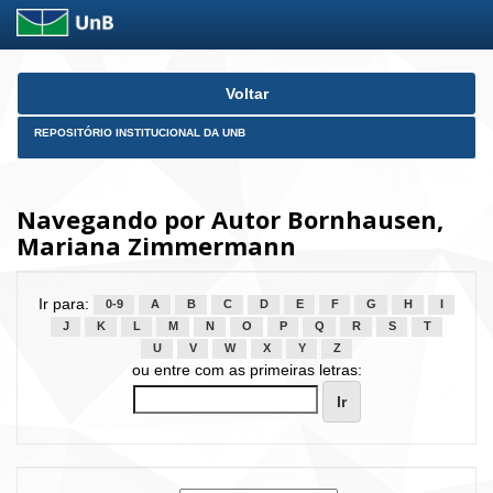
Skip
Voltar
navigation
REPOSITÓRIO INSTITUCIONAL DA UNB
Navegando por Autor Bornhausen,
Mariana Zimmermann
Ir para:
0-9
A
B
C
D
E
F
G
H
I
J
K
L
M
N
O
P
Q
R
S
T
U
V
W
X
Y
Z
ou entre com as primeiras letras: