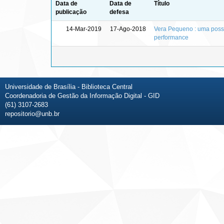
Data de
Data de
Título
publicação
defesa
14-Mar-2019
17-Ago-2018
Vera Pequeno : uma possív
performance
Universidade de Brasília - Biblioteca Central
Coordenadoria de Gestão da Informação Digital - GID
(61) 3107-2683
repositorio@unb.br