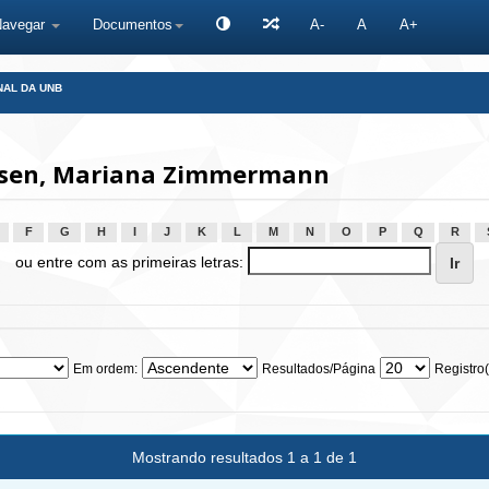
Navegar
Documentos
A-
A
A+
NAL DA UNB
usen, Mariana Zimmermann
F
G
H
I
J
K
L
M
N
O
P
Q
R
ou entre com as primeiras letras:
Em ordem:
Resultados/Página
Registro(
Mostrando resultados 1 a 1 de 1