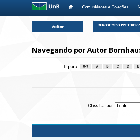
Comunidades e Coleções
Skip
REPOSITÓRIO INSTITUCIO
Voltar
navigation
Navegando por Autor Bornha
Ir para:
0-9
A
B
C
D
E
Classificar por: