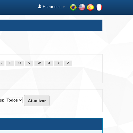
Entrar em:
S
T
U
V
W
X
Y
Z
s):