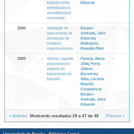
trabalho entre
Eduardo
prefeitos(as) e
secretários(as)
municipais
2000
-
Validação de
Borges-
-
uma medida de
Andrade, Jairo
percepção de
Eduardo
;
imagens
Rodrigues,
organizacionais
Ronaldo Pilati
2005
-
Valores, suporte
Pantoja, Maria
-
psicossocial e
Júlia
;
Porto,
impacto do
Juliana
treinamento no
Barreiros
;
trabalho
Silva, Luciana
Mourão
Cerqueira e
;
Borges-
Andrade, Jairo
Eduardo
< Anterior
Mostrando resultados 28 a 47 de 48
Próximo >
Universidade de Brasília - Biblioteca Central