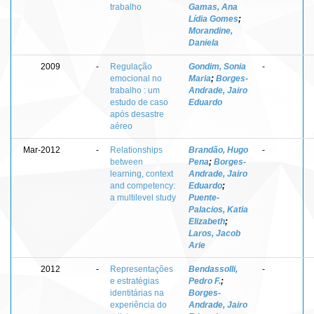
trabalho
Gamas, Ana
Lídia Gomes
;
Morandine,
Daniela
2009
-
Regulação
Gondim, Sonia
-
emocional no
Maria
;
Borges-
trabalho : um
Andrade, Jairo
estudo de caso
Eduardo
após desastre
aéreo
Mar-2012
-
Relationships
Brandão, Hugo
-
between
Pena
;
Borges-
learning, context
Andrade, Jairo
and competency:
Eduardo
;
a multilevel study
Puente-
Palacios, Katia
Elizabeth
;
Laros, Jacob
Arie
2012
-
Representações
Bendassolli,
-
e estratégias
Pedro F.
;
identitárias na
Borges-
experiência do
Andrade, Jairo