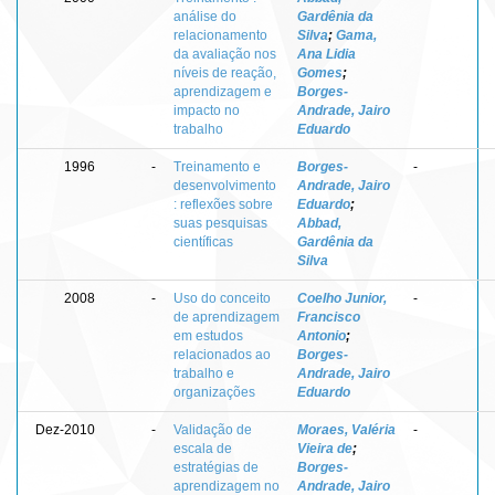
análise do
Gardênia da
relacionamento
Silva
;
Gama,
da avaliação nos
Ana Lidia
níveis de reação,
Gomes
;
aprendizagem e
Borges-
impacto no
Andrade, Jairo
trabalho
Eduardo
1996
-
Treinamento e
Borges-
-
desenvolvimento
Andrade, Jairo
: reflexões sobre
Eduardo
;
suas pesquisas
Abbad,
científicas
Gardênia da
Silva
2008
-
Uso do conceito
Coelho Junior,
-
de aprendizagem
Francisco
em estudos
Antonio
;
relacionados ao
Borges-
trabalho e
Andrade, Jairo
organizações
Eduardo
Dez-2010
-
Validação de
Moraes, Valéria
-
escala de
Vieira de
;
estratégias de
Borges-
aprendizagem no
Andrade, Jairo