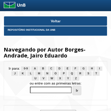
Skip
Voltar
navigation
REPOSITÓRIO INSTITUCIONAL DA UNB
Navegando por Autor Borges-
Andrade, Jairo Eduardo
Ir para:
0-9
A
B
C
D
E
F
G
H
I
J
K
L
M
N
O
P
Q
R
S
T
U
V
W
X
Y
Z
ou entre com as primeiras letras: