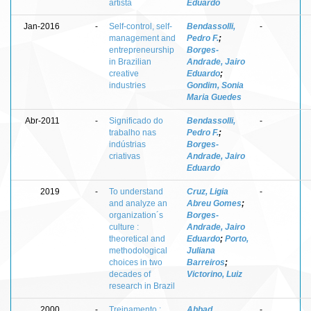
artista
Eduardo
Jan-2016
-
Self-control, self-
Bendassolli,
-
management and
Pedro F.
;
entrepreneurship
Borges-
in Brazilian
Andrade, Jairo
creative
Eduardo
;
industries
Gondim, Sonia
Maria Guedes
Abr-2011
-
Significado do
Bendassolli,
-
trabalho nas
Pedro F.
;
indústrias
Borges-
criativas
Andrade, Jairo
Eduardo
2019
-
To understand
Cruz, Ligia
-
and analyze an
Abreu Gomes
;
organization´s
Borges-
culture :
Andrade, Jairo
theoretical and
Eduardo
;
Porto,
methodological
Juliana
choices in two
Barreiros
;
decades of
Victorino, Luiz
research in Brazil
2000
-
Treinamento :
Abbad,
-