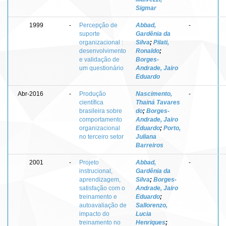
Sigmar
1999
-
Percepção de
Abbad,
-
suporte
Gardênia da
organizacional :
Silva
;
Pilati,
desenvolvimento
Ronaldo
;
e validação de
Borges-
um questionário
Andrade, Jairo
Eduardo
Abr-2016
-
Produção
Nascimento,
-
científica
Thainá Tavares
brasileira sobre
do
;
Borges-
comportamento
Andrade, Jairo
organizacional
Eduardo
;
Porto,
no terceiro setor
Juliana
Barreiros
2001
-
Projeto
Abbad,
-
instrucional,
Gardênia da
aprendizagem,
Silva
;
Borges-
satisfação com o
Andrade, Jairo
treinamento e
Eduardo
;
autoavaliação de
Sallorenzo,
impacto do
Lucia
treinamento no
Henriques
;