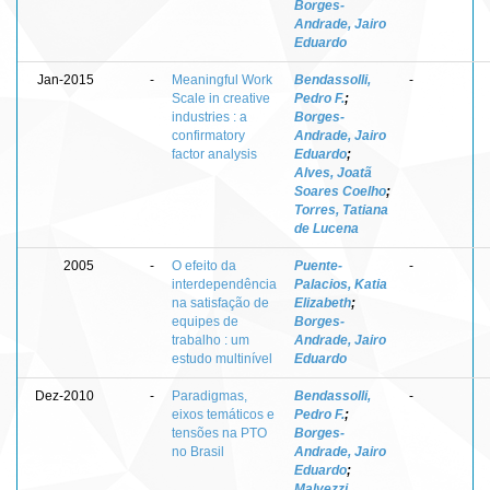
Borges-
Andrade, Jairo
Eduardo
Jan-2015
-
Meaningful Work
Bendassolli,
-
Scale in creative
Pedro F.
;
industries : a
Borges-
confirmatory
Andrade, Jairo
factor analysis
Eduardo
;
Alves, Joatã
Soares Coelho
;
Torres, Tatiana
de Lucena
2005
-
O efeito da
Puente-
-
interdependência
Palacios, Katia
na satisfação de
Elizabeth
;
equipes de
Borges-
trabalho : um
Andrade, Jairo
estudo multinível
Eduardo
Dez-2010
-
Paradigmas,
Bendassolli,
-
eixos temáticos e
Pedro F.
;
tensões na PTO
Borges-
no Brasil
Andrade, Jairo
Eduardo
;
Malvezzi,