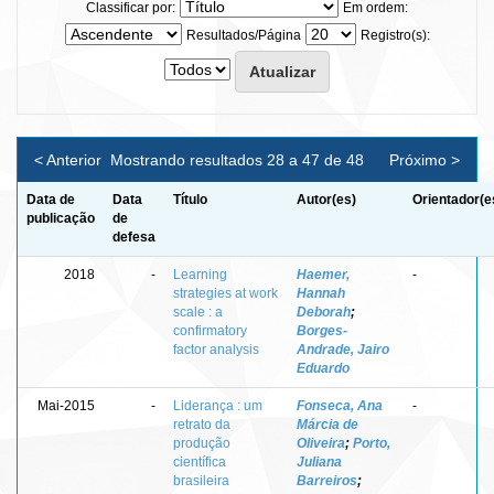
Classificar por:
Em ordem:
Resultados/Página
Registro(s):
< Anterior
Mostrando resultados 28 a 47 de 48
Próximo >
Data de
Data
Título
Autor(es)
Orientador(e
publicação
de
defesa
2018
-
Learning
Haemer,
-
strategies at work
Hannah
scale : a
Deborah
;
confirmatory
Borges-
factor analysis
Andrade, Jairo
Eduardo
Mai-2015
-
Liderança : um
Fonseca, Ana
-
retrato da
Márcia de
produção
Oliveira
;
Porto,
científica
Juliana
brasileira
Barreiros
;