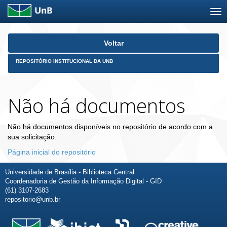
Skip
Voltar
navigation
REPOSITÓRIO INSTITUCIONAL DA UNB
Não há documentos
Não há documentos disponíveis no repositório de acordo com a
sua solicitação.
Página inicial do repositório
Universidade de Brasília - Biblioteca Central
Coordenadoria de Gestão da Informação Digital - GID
(61) 3107-2683
repositorio@unb.br