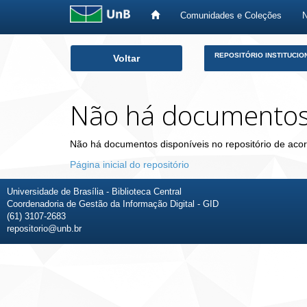
Comunidades e Coleções
Skip
REPOSITÓRIO INSTITUCIO
Voltar
navigation
Não há documento
Não há documentos disponíveis no repositório de acor
Página inicial do repositório
Universidade de Brasília - Biblioteca Central
Coordenadoria de Gestão da Informação Digital - GID
(61) 3107-2683
repositorio@unb.br