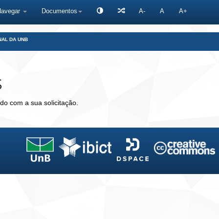
Navegar
Documentos
A-
A
A+
NAL DA UNB
s
do com a sua solicitação.