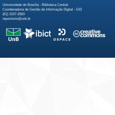
Universidade de Brasília - Biblioteca Central
Coordenadoria de Gestão da Informação Digital - GID
(61) 3107-2683
repositorio@unb.br
Fale conosco
Sobre