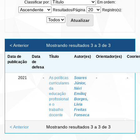
Classificar por:
Em ordem:
Resultados/Página
Registro(s):
< Anterior
Mostrando resultados 3 a 3 de 3
Data de
Data
Título
Autor(es)
Orientador(es)
Coorie
publicação
de
defesa
2021
-
As políticas
Soares
-
-
curriculares
Júnior,
da
Néri
educação
Emílio
;
profissional
Borges,
e o
Lívia
trabalho
Freitas
docente
Fonseca
< Anterior
Mostrando resultados 3 a 3 de 3