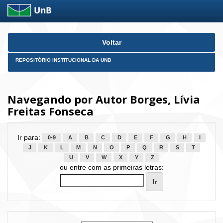
Skip
Voltar
navigation
REPOSITÓRIO INSTITUCIONAL DA UNB
Navegando por Autor Borges, Lívia
Freitas Fonseca
Ir para:
0-9
A
B
C
D
E
F
G
H
I
J
K
L
M
N
O
P
Q
R
S
T
U
V
W
X
Y
Z
ou entre com as primeiras letras: