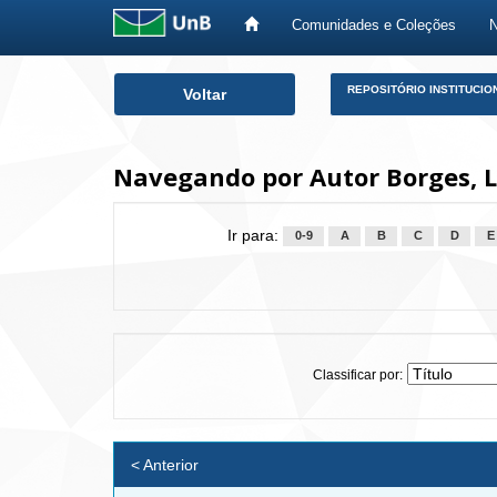
Comunidades e Coleções
Skip
REPOSITÓRIO INSTITUCIO
Voltar
navigation
Navegando por Autor Borges, L
Ir para:
0-9
A
B
C
D
E
Classificar por:
< Anterior