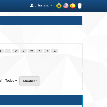
Entrar em:
S
T
U
V
W
X
Y
Z
s):