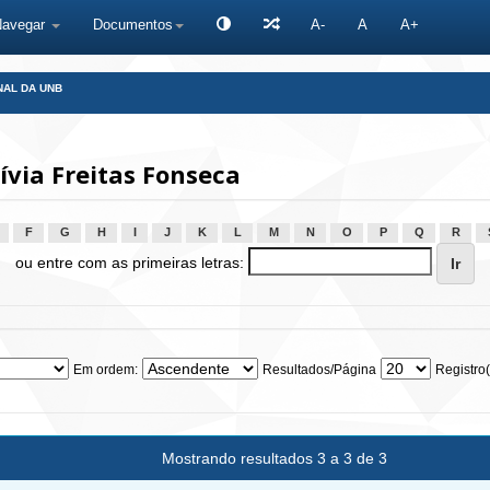
Navegar
Documentos
A-
A
A+
NAL DA UNB
ívia Freitas Fonseca
F
G
H
I
J
K
L
M
N
O
P
Q
R
ou entre com as primeiras letras:
Em ordem:
Resultados/Página
Registro(
Mostrando resultados 3 a 3 de 3