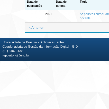
Data de
Data de
Título
publicação
defesa
2021
-
As políticas curricula
docente
< Anterior
Universidade de Brasília - Biblioteca Central
Coordenadoria de Gestão da Informação Digital - GID
(61) 3107-2683
repositorio@unb.br