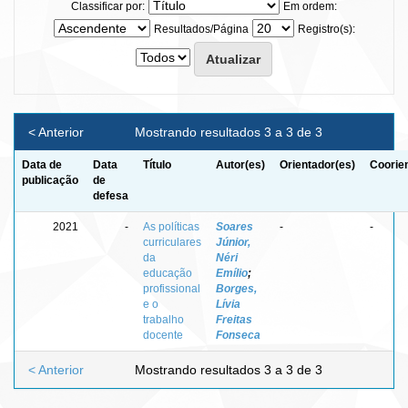
Classificar por:
Em ordem:
Resultados/Página
Registro(s):
< Anterior
Mostrando resultados 3 a 3 de 3
Data de
Data
Título
Autor(es)
Orientador(es)
Coorie
publicação
de
defesa
2021
-
As políticas
Soares
-
-
curriculares
Júnior,
da
Néri
educação
Emílio
;
profissional
Borges,
e o
Lívia
trabalho
Freitas
docente
Fonseca
< Anterior
Mostrando resultados 3 a 3 de 3