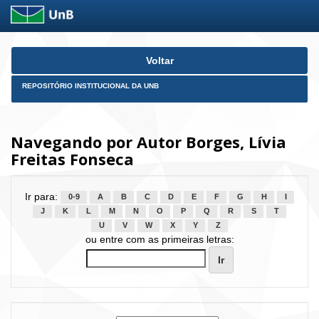
Skip
Voltar
navigation
REPOSITÓRIO INSTITUCIONAL DA UNB
Navegando por Autor Borges, Lívia
Freitas Fonseca
Ir para:
0-9
A
B
C
D
E
F
G
H
I
J
K
L
M
N
O
P
Q
R
S
T
U
V
W
X
Y
Z
ou entre com as primeiras letras: