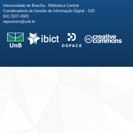
Universidade de Brasília - Biblioteca Central
Coordenadoria de Gestão da Informação Digital - GID
(61) 3107-2683
repositorio@unb.br
Fale conosco
Sobre