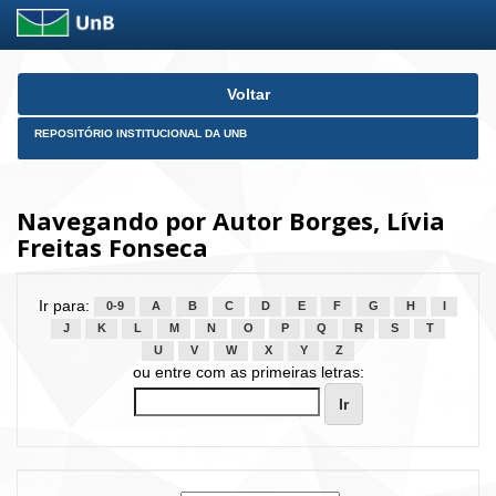
Skip
Voltar
navigation
REPOSITÓRIO INSTITUCIONAL DA UNB
Navegando por Autor Borges, Lívia
Freitas Fonseca
Ir para:
0-9
A
B
C
D
E
F
G
H
I
J
K
L
M
N
O
P
Q
R
S
T
U
V
W
X
Y
Z
ou entre com as primeiras letras: