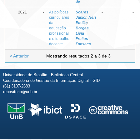
de
2021
-
As políticas
Soares
-
-
curriculares
Júnior, Néri
da
Emílio
;
educação
Borges,
profissional
Lívia
e o trabalho
Freitas
docente
Fonseca
< Anterior
Mostrando resultados 2 a 3 de 3
Universidade de Brasília - Biblioteca Central
Coordenadoria de Gestão da Informação Digital - GID
(61) 3107-2683
repositorio@unb.br