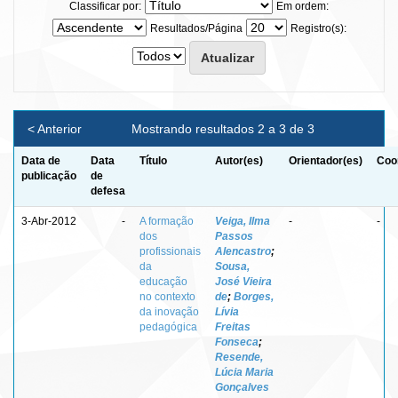
Classificar por:
Em ordem:
Resultados/Página
Registro(s):
< Anterior
Mostrando resultados 2 a 3 de 3
Data de
Data
Título
Autor(es)
Orientador(es)
Coo
publicação
de
defesa
3-Abr-2012
-
A formação
Veiga, Ilma
-
-
dos
Passos
profissionais
Alencastro
;
da
Sousa,
educação
José Vieira
no contexto
de
;
Borges,
da inovação
Lívia
pedagógica
Freitas
Fonseca
;
Resende,
Lúcia Maria
Gonçalves