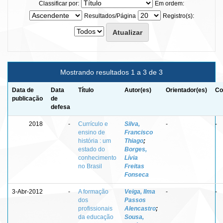
Classificar por:
Em ordem:
Resultados/Página
Registro(s):
Mostrando resultados 1 a 3 de 3
Data de
Data
Título
Autor(es)
Orientador(es)
Co
publicação
de
defesa
2018
-
Currículo e
Silva,
-
-
ensino de
Francisco
história : um
Thiago
;
estado do
Borges,
conhecimento
Lívia
no Brasil
Freitas
Fonseca
3-Abr-2012
-
A formação
Veiga, Ilma
-
-
dos
Passos
profissionais
Alencastro
;
da educação
Sousa,