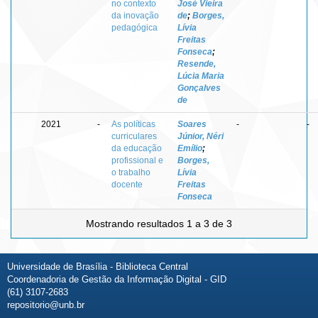
no contexto
José Vieira
da inovação
de
;
Borges,
pedagógica
Lívia
Freitas
Fonseca
;
Resende,
Lúcia Maria
Gonçalves
de
2021
-
As políticas
Soares
-
-
curriculares
Júnior, Néri
da educação
Emílio
;
profissional e
Borges,
o trabalho
Lívia
docente
Freitas
Fonseca
Mostrando resultados 1 a 3 de 3
Universidade de Brasília - Biblioteca Central
Coordenadoria de Gestão da Informação Digital - GID
(61) 3107-2683
repositorio@unb.br