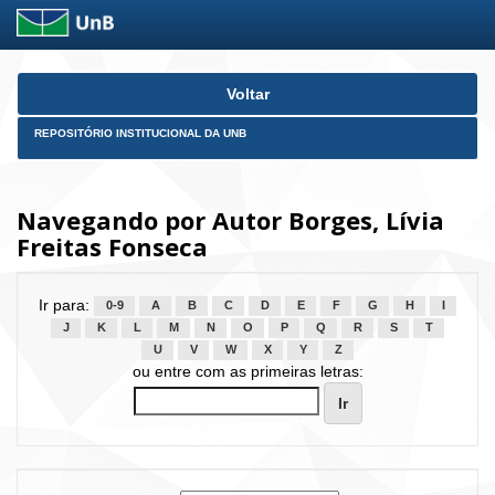
Skip
Voltar
navigation
REPOSITÓRIO INSTITUCIONAL DA UNB
Navegando por Autor Borges, Lívia
Freitas Fonseca
Ir para:
0-9
A
B
C
D
E
F
G
H
I
J
K
L
M
N
O
P
Q
R
S
T
U
V
W
X
Y
Z
ou entre com as primeiras letras: