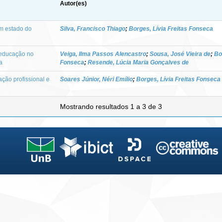
Autor(es)
um estado do
Silva, Francisco Thiago
;
Borges, Lívia Freitas Fonseca
 educação no
Veiga, Ilma Passos Alencastro
;
Sousa, José Vieira de
;
Bo
a
Fonseca
;
Resende, Lúcia Maria Gonçalves de
ação profissional e
Soares Júnior, Néri Emílio
;
Borges, Lívia Freitas Fonseca
Mostrando resultados 1 a 3 de 3