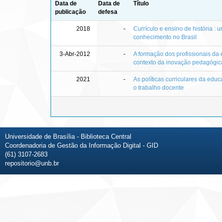
Data de
Data de
Título
publicação
defesa
2018
-
Currículo e ensino de história : 
conhecimento no Brasil
3-Abr-2012
-
A formação dos profissionais da
contexto da inovação pedagógic
2021
-
As políticas curriculares da educ
o trabalho docente
Universidade de Brasília - Biblioteca Central
Coordenadoria de Gestão da Informação Digital - GID
(61) 3107-2683
repositorio@unb.br