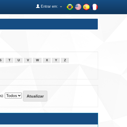
Entrar em:
S
T
U
V
W
X
Y
Z
s):