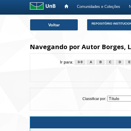
Comunidades e Coleções
Skip
REPOSITÓRIO INSTITUCIO
Voltar
navigation
Navegando por Autor Borges, L
Ir para:
0-9
A
B
C
D
E
Classificar por: