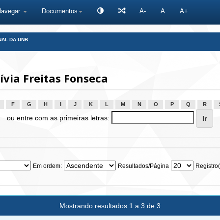
Navegar
Documentos
A-
A
A+
NAL DA UNB
ívia Freitas Fonseca
F
G
H
I
J
K
L
M
N
O
P
Q
R
ou entre com as primeiras letras:
Em ordem:
Resultados/Página
Registro(
Mostrando resultados 1 a 3 de 3