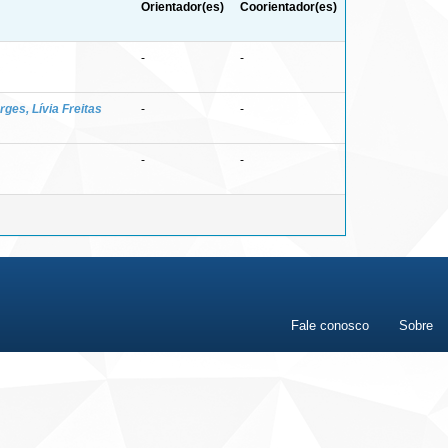
Orientador(es)
Coorientador(es)
-
-
rges, Lívia Freitas
-
-
-
-
Fale conosco
Sobre