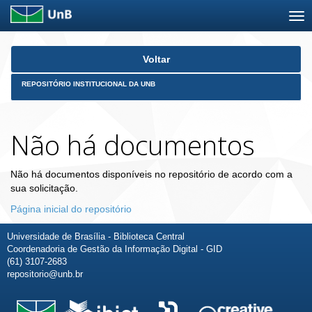
Skip
Voltar
navigation
REPOSITÓRIO INSTITUCIONAL DA UNB
Não há documentos
Não há documentos disponíveis no repositório de acordo com a
sua solicitação.
Página inicial do repositório
Universidade de Brasília - Biblioteca Central
Coordenadoria de Gestão da Informação Digital - GID
(61) 3107-2683
repositorio@unb.br