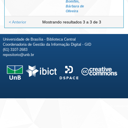
Bomfim,
Bárbara de
Oliveira
< Anterior
Mostrando resultados 3 a 3 de 3
Universidade de Brasília - Biblioteca Central
Coordenadoria de Gestão da Informação Digital - GID
(61) 3107-2683
repositorio@unb.br
Fale conosco
Sobre