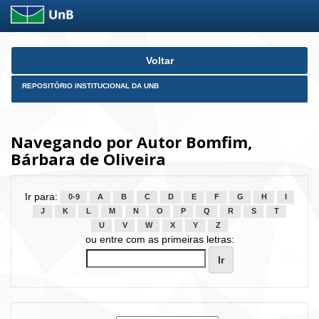
Skip
Voltar
navigation
REPOSITÓRIO INSTITUCIONAL DA UNB
Navegando por Autor Bomfim,
Bárbara de Oliveira
Ir para:
0-9
A
B
C
D
E
F
G
H
I
J
K
L
M
N
O
P
Q
R
S
T
U
V
W
X
Y
Z
ou entre com as primeiras letras: