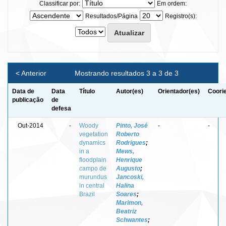
Classificar por:
Em ordem:
Resultados/Página
Registro(s):
< Anterior
Mostrando resultados 3 a 3 de 3
Data de
Data
Título
Autor(es)
Orientador(es)
Coori
publicação
de
defesa
Out-2014
-
Woody
Pinto, José
-
-
vegetation
Roberto
dynamics
Rodrigues
;
in a
Mews,
floodplain
Henrique
campo de
Augusto
;
murundus
Jancoski,
in central
Halina
Brazil
Soares
;
Marimon,
Beatriz
Schwantes
;