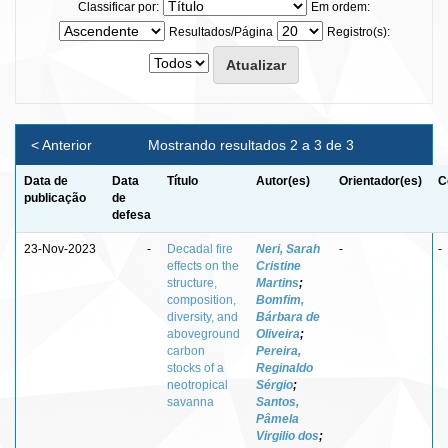
Classificar por:
Em ordem:
Resultados/Página
Registro(s):
< Anterior
Mostrando resultados 2 a 3 de 3
Data de
Data
Título
Autor(es)
Orientador(es)
C
publicação
de
defesa
23-Nov-2023
-
Decadal fire
Neri, Sarah
-
-
effects on the
Cristine
structure,
Martins
;
composition,
Bomfim,
diversity, and
Bárbara de
aboveground
Oliveira
;
carbon
Pereira,
stocks of a
Reginaldo
neotropical
Sérgio
;
savanna
Santos,
Pâmela
Virgilio dos
;