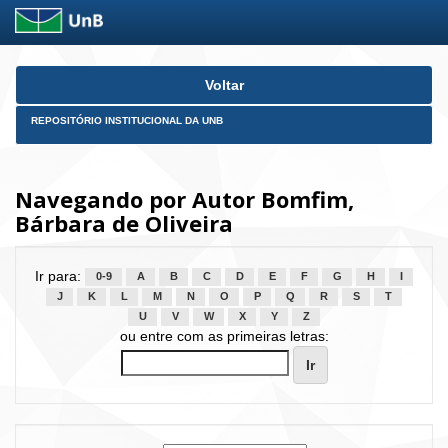
Skip
Voltar
navigation
REPOSITÓRIO INSTITUCIONAL DA UNB
Navegando por Autor Bomfim,
Bárbara de Oliveira
Ir para:
0-9
A
B
C
D
E
F
G
H
I
J
K
L
M
N
O
P
Q
R
S
T
U
V
W
X
Y
Z
ou entre com as primeiras letras: