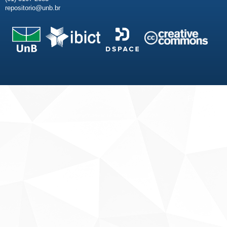
repositorio@unb.br
Fale conosco
Sobre