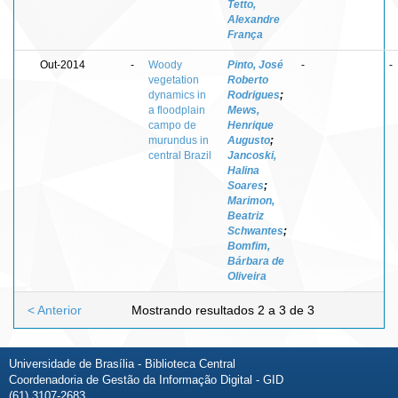
Tetto,
Alexandre
França
Out-2014
-
Woody
Pinto, José
-
-
vegetation
Roberto
dynamics in
Rodrigues
;
a floodplain
Mews,
campo de
Henrique
murundus in
Augusto
;
central Brazil
Jancoski,
Halina
Soares
;
Marimon,
Beatriz
Schwantes
;
Bomfim,
Bárbara de
Oliveira
< Anterior
Mostrando resultados 2 a 3 de 3
Universidade de Brasília - Biblioteca Central
Coordenadoria de Gestão da Informação Digital - GID
(61) 3107-2683