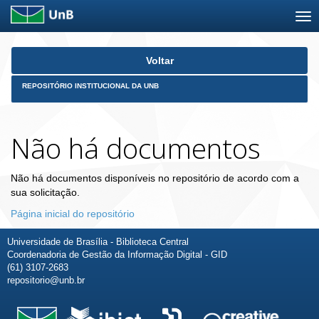
Skip
Voltar
navigation
REPOSITÓRIO INSTITUCIONAL DA UNB
Não há documentos
Não há documentos disponíveis no repositório de acordo com a
sua solicitação.
Página inicial do repositório
Universidade de Brasília - Biblioteca Central
Coordenadoria de Gestão da Informação Digital - GID
(61) 3107-2683
repositorio@unb.br