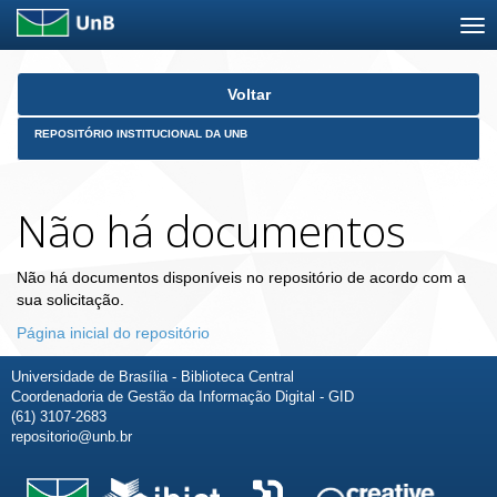
Skip
Voltar
navigation
REPOSITÓRIO INSTITUCIONAL DA UNB
Não há documentos
Não há documentos disponíveis no repositório de acordo com a
sua solicitação.
Página inicial do repositório
Universidade de Brasília - Biblioteca Central
Coordenadoria de Gestão da Informação Digital - GID
(61) 3107-2683
repositorio@unb.br