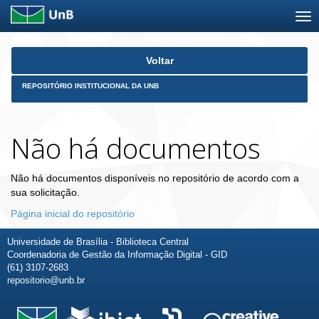
Skip
Voltar
navigation
REPOSITÓRIO INSTITUCIONAL DA UNB
Não há documentos
Não há documentos disponíveis no repositório de acordo com a
sua solicitação.
Página inicial do repositório
Universidade de Brasília - Biblioteca Central
Coordenadoria de Gestão da Informação Digital - GID
(61) 3107-2683
repositorio@unb.br