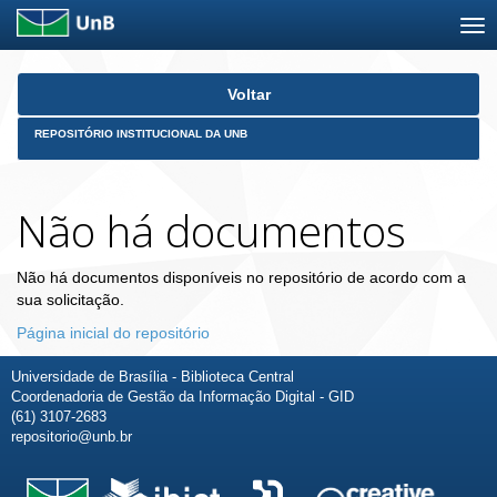
Skip
Voltar
navigation
REPOSITÓRIO INSTITUCIONAL DA UNB
Não há documentos
Não há documentos disponíveis no repositório de acordo com a
sua solicitação.
Página inicial do repositório
Universidade de Brasília - Biblioteca Central
Coordenadoria de Gestão da Informação Digital - GID
(61) 3107-2683
repositorio@unb.br