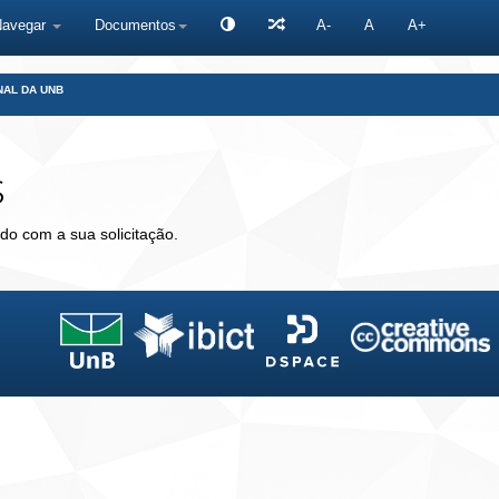
Navegar
Documentos
A-
A
A+
NAL DA UNB
s
do com a sua solicitação.