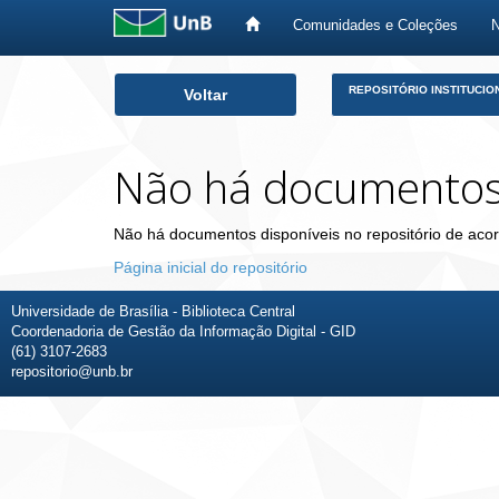
Comunidades e Coleções
Skip
REPOSITÓRIO INSTITUCIO
Voltar
navigation
Não há documento
Não há documentos disponíveis no repositório de acor
Página inicial do repositório
Universidade de Brasília - Biblioteca Central
Coordenadoria de Gestão da Informação Digital - GID
(61) 3107-2683
repositorio@unb.br