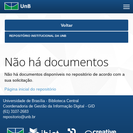
Skip
Voltar
navigation
REPOSITÓRIO INSTITUCIONAL DA UNB
Não há documentos
Não há documentos disponíveis no repositório de acordo com a
sua solicitação.
Página inicial do repositório
Universidade de Brasília - Biblioteca Central
Coordenadoria de Gestão da Informação Digital - GID
(61) 3107-2683
repositorio@unb.br