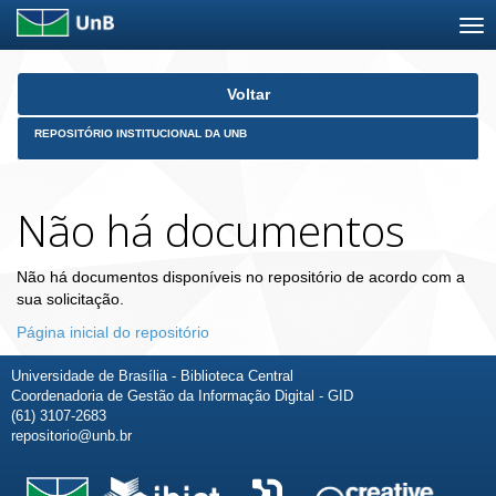
Skip
Voltar
navigation
REPOSITÓRIO INSTITUCIONAL DA UNB
Não há documentos
Não há documentos disponíveis no repositório de acordo com a
sua solicitação.
Página inicial do repositório
Universidade de Brasília - Biblioteca Central
Coordenadoria de Gestão da Informação Digital - GID
(61) 3107-2683
repositorio@unb.br