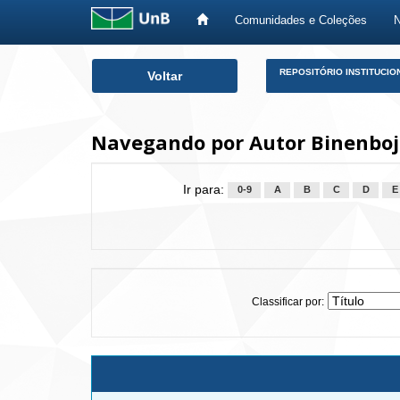
Comunidades e Coleções
Skip
REPOSITÓRIO INSTITUCIO
Voltar
navigation
Navegando por Autor Binenboj
Ir para:
0-9
A
B
C
D
E
Classificar por: