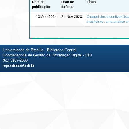
Data de
Data de
Título
publicação
defesa
13-Ago-2024
21-Nov-2023
O papel dos incentivos fi
brasileiras : uma análise cr
Universidade de Brasília - Biblioteca Central
Coordenadoria de Gestão da Informação Digital - GID
(61) 3107-2683
repositorio@unb.br