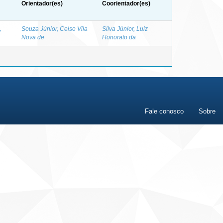
Orientador(es)
Coorientador(es)
,
Souza Júnior, Celso Vila
Silva Júnior, Luiz
Nova de
Honorato da
Fale conosco
Sobre