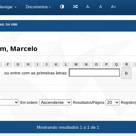
Navegar
Documentos
A-
A
A+
NAL DA UNB
m, Marcelo
F
G
H
I
J
K
L
M
N
O
P
Q
R
ou entre com as primeiras letras:
Em ordem:
Resultados/Página
Registro(
Mostrando resultados 1 a 1 de 1