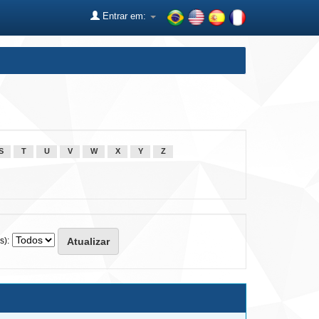
Entrar em:
S
T
U
V
W
X
Y
Z
s):