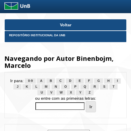
Skip
Voltar
navigation
REPOSITÓRIO INSTITUCIONAL DA UNB
Navegando por Autor Binenbojm,
Marcelo
Ir para:
0-9
A
B
C
D
E
F
G
H
I
J
K
L
M
N
O
P
Q
R
S
T
U
V
W
X
Y
Z
ou entre com as primeiras letras: