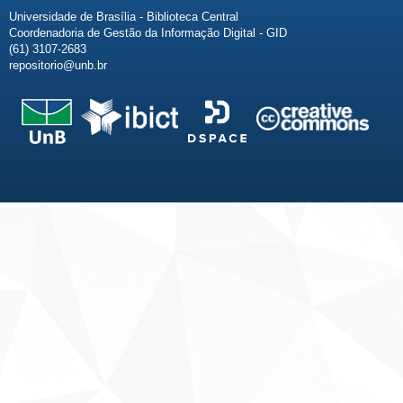
Universidade de Brasília - Biblioteca Central
Coordenadoria de Gestão da Informação Digital - GID
(61) 3107-2683
repositorio@unb.br
Fale conosco
Sobre