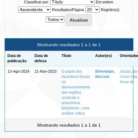
Classificar por:
Em ordem:
Resultados/Página
Registro(s):
Mostrando resultados 1 a 1 de 1
Data de
Data de
Título
Autor(es)
Orientado
publicação
defesa
13-Ago-2024
21-Nov-2023
O papel dos
Binenbojm,
Souza Júni
incentivos fiscais
Marcelo
Celso Vila
no
Nova de
desenvolvimento
das regiões
nordeste e
amazônica
brasileiras : uma
análise crítica
Mostrando resultados 1 a 1 de 1