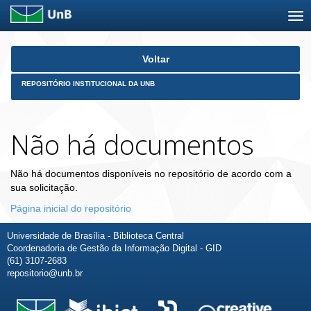
Skip
Voltar
navigation
REPOSITÓRIO INSTITUCIONAL DA UNB
Não há documentos
Não há documentos disponíveis no repositório de acordo com a
sua solicitação.
Página inicial do repositório
Universidade de Brasília - Biblioteca Central
Coordenadoria de Gestão da Informação Digital - GID
(61) 3107-2683
repositorio@unb.br