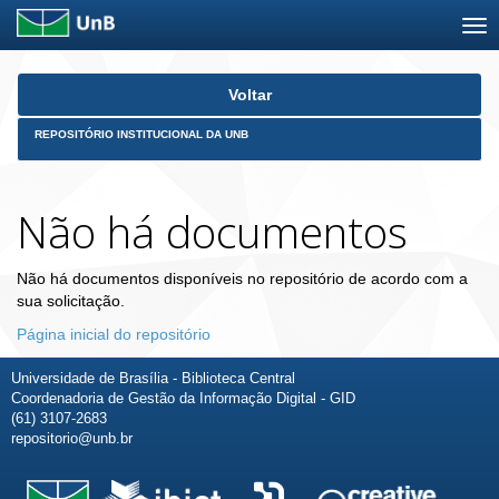
Skip
Voltar
navigation
REPOSITÓRIO INSTITUCIONAL DA UNB
Não há documentos
Não há documentos disponíveis no repositório de acordo com a
sua solicitação.
Página inicial do repositório
Universidade de Brasília - Biblioteca Central
Coordenadoria de Gestão da Informação Digital - GID
(61) 3107-2683
repositorio@unb.br