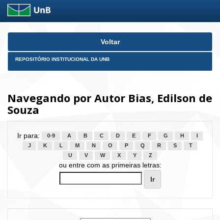
Skip
Voltar
navigation
REPOSITÓRIO INSTITUCIONAL DA UNB
Navegando por Autor Bias, Edilson de
Souza
Ir para:
0-9
A
B
C
D
E
F
G
H
I
J
K
L
M
N
O
P
Q
R
S
T
U
V
W
X
Y
Z
ou entre com as primeiras letras: