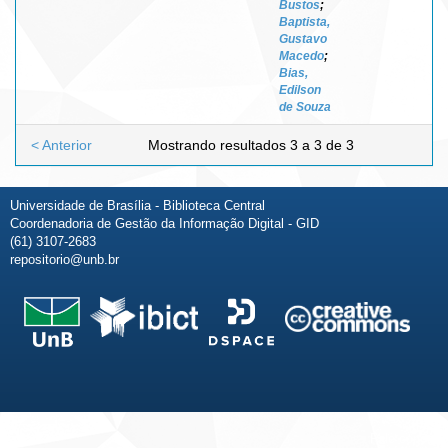
Bustos
;
Baptista,
Gustavo
Macedo
;
Bias,
Edilson
de Souza
< Anterior
Mostrando resultados 3 a 3 de 3
Universidade de Brasília - Biblioteca Central
Coordenadoria de Gestão da Informação Digital - GID
(61) 3107-2683
repositorio@unb.br
Fale conosco