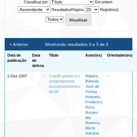
Classificar por:
Em ordem:
Resultados/Página
Registro(s):
< Anterior
Mostrando resultados 3 a 3 de 3
Data de
Data
Título
Autor(es)
Orientador(es)
publicação
de
defesa
2-Dez-2007
-
O perfil urbano e o
Ribeiro,
-
comportamento
Rômulo
socioecononômico
José da
do DF
Costa
;
Holanda,
Frederico
Rosa
Borges
de
;
Romero,
Marta
Adriana