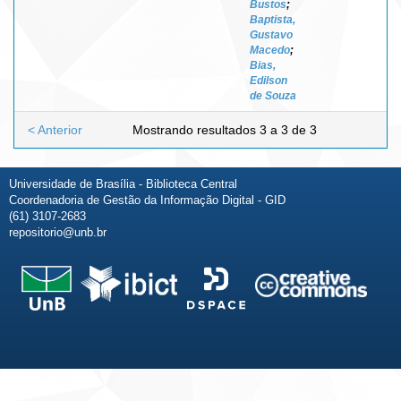
Bustos
;
Baptista,
Gustavo
Macedo
;
Bias,
Edilson
de Souza
< Anterior
Mostrando resultados 3 a 3 de 3
Universidade de Brasília - Biblioteca Central
Coordenadoria de Gestão da Informação Digital - GID
(61) 3107-2683
repositorio@unb.br
Fale conosco