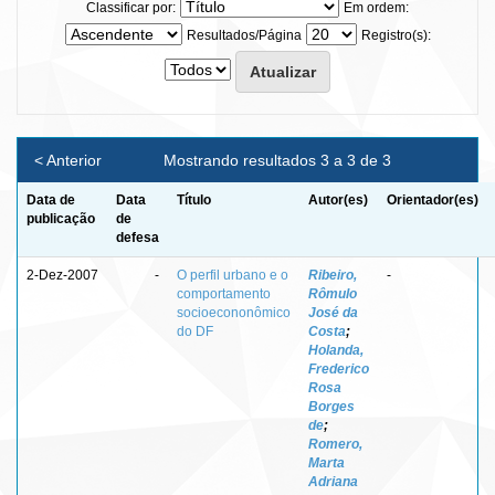
Classificar por:
Em ordem:
Resultados/Página
Registro(s):
< Anterior
Mostrando resultados 3 a 3 de 3
Data de
Data
Título
Autor(es)
Orientador(es)
publicação
de
defesa
2-Dez-2007
-
O perfil urbano e o
Ribeiro,
-
comportamento
Rômulo
socioecononômico
José da
do DF
Costa
;
Holanda,
Frederico
Rosa
Borges
de
;
Romero,
Marta
Adriana