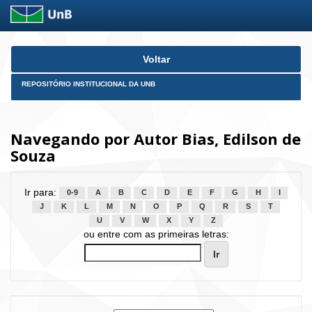
Skip
Voltar
navigation
REPOSITÓRIO INSTITUCIONAL DA UNB
Navegando por Autor Bias, Edilson de
Souza
Ir para:
0-9
A
B
C
D
E
F
G
H
I
J
K
L
M
N
O
P
Q
R
S
T
U
V
W
X
Y
Z
ou entre com as primeiras letras: