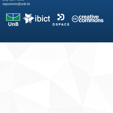
repositorio@unb.br
Fale conosco
Sobre