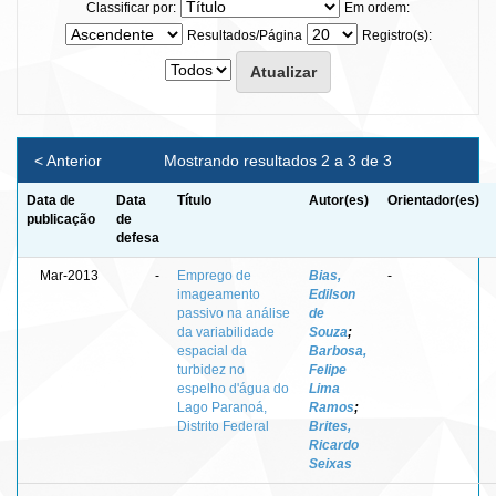
Classificar por:
Em ordem:
Resultados/Página
Registro(s):
< Anterior
Mostrando resultados 2 a 3 de 3
Data de
Data
Título
Autor(es)
Orientador(es)
publicação
de
defesa
Mar-2013
-
Emprego de
Bias,
-
imageamento
Edilson
passivo na análise
de
da variabilidade
Souza
;
espacial da
Barbosa,
turbidez no
Felipe
espelho d'água do
Lima
Lago Paranoá,
Ramos
;
Distrito Federal
Brites,
Ricardo
Seixas