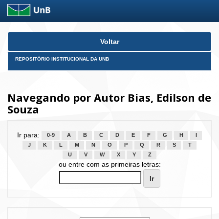
Skip
Voltar
navigation
REPOSITÓRIO INSTITUCIONAL DA UNB
Navegando por Autor Bias, Edilson de
Souza
Ir para:
0-9
A
B
C
D
E
F
G
H
I
J
K
L
M
N
O
P
Q
R
S
T
U
V
W
X
Y
Z
ou entre com as primeiras letras: