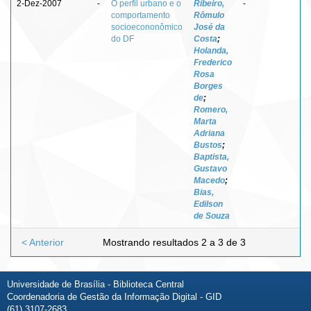
2-Dez-2007
-
O perfil urbano e o
Ribeiro,
-
comportamento
Rômulo
socioecononômico
José da
do DF
Costa
;
Holanda,
Frederico
Rosa
Borges
de
;
Romero,
Marta
Adriana
Bustos
;
Baptista,
Gustavo
Macedo
;
Bias,
Edilson
de Souza
< Anterior
Mostrando resultados 2 a 3 de 3
Universidade de Brasília - Biblioteca Central
Coordenadoria de Gestão da Informação Digital - GID
(61) 3107-2683