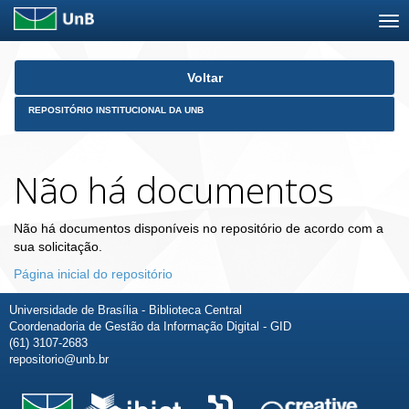
Skip
Voltar
navigation
REPOSITÓRIO INSTITUCIONAL DA UNB
Não há documentos
Não há documentos disponíveis no repositório de acordo com a
sua solicitação.
Página inicial do repositório
Universidade de Brasília - Biblioteca Central
Coordenadoria de Gestão da Informação Digital - GID
(61) 3107-2683
repositorio@unb.br