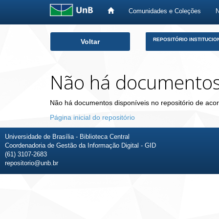
Comunidades e Coleções
Skip
REPOSITÓRIO INSTITUCIO
Voltar
navigation
Não há documento
Não há documentos disponíveis no repositório de acor
Página inicial do repositório
Universidade de Brasília - Biblioteca Central
Coordenadoria de Gestão da Informação Digital - GID
(61) 3107-2683
repositorio@unb.br