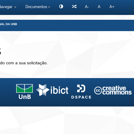
Navegar
Documentos
A-
A
A+
NAL DA UNB
s
do com a sua solicitação.