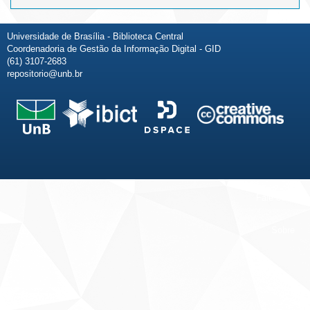
Universidade de Brasília - Biblioteca Central
Coordenadoria de Gestão da Informação Digital - GID
(61) 3107-2683
repositorio@unb.br
Fale conosco
Sobre