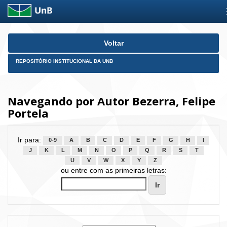
Skip
Voltar
navigation
REPOSITÓRIO INSTITUCIONAL DA UNB
Navegando por Autor Bezerra, Felipe
Portela
Ir para:
0-9
A
B
C
D
E
F
G
H
I
J
K
L
M
N
O
P
Q
R
S
T
U
V
W
X
Y
Z
ou entre com as primeiras letras: