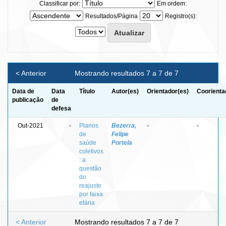
Classificar por:
Em ordem:
Resultados/Página
Registro(s):
< Anterior
Mostrando resultados 7 a 7 de 7
Data de
Data
Título
Autor(es)
Orientador(es)
Coorienta
publicação
de
defesa
Out-2021
-
Planos
Bezerra,
-
-
de
Felipe
saúde
Portela
coletivos
: a
questão
do
reajuste
por faixa
etária
< Anterior
Mostrando resultados 7 a 7 de 7