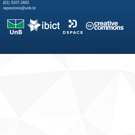
(61) 3107-2683
repositorio@unb.br
Fale conosco
Sobre