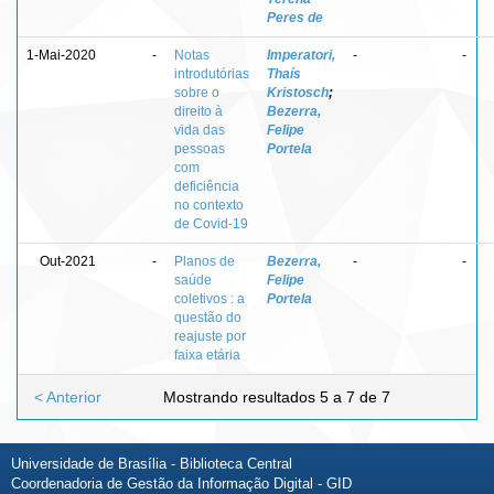
Peres de
1-Mai-2020
-
Notas
Imperatori,
-
-
introdutórias
Thaís
sobre o
Kristosch
;
direito à
Bezerra,
vida das
Felipe
pessoas
Portela
com
deficiência
no contexto
de Covid-19
Out-2021
-
Planos de
Bezerra,
-
-
saúde
Felipe
coletivos : a
Portela
questão do
reajuste por
faixa etária
< Anterior
Mostrando resultados 5 a 7 de 7
Universidade de Brasília - Biblioteca Central
Coordenadoria de Gestão da Informação Digital - GID