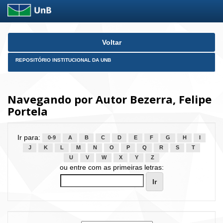
Skip
Voltar
navigation
REPOSITÓRIO INSTITUCIONAL DA UNB
Navegando por Autor Bezerra, Felipe
Portela
Ir para:
0-9
A
B
C
D
E
F
G
H
I
J
K
L
M
N
O
P
Q
R
S
T
U
V
W
X
Y
Z
ou entre com as primeiras letras: