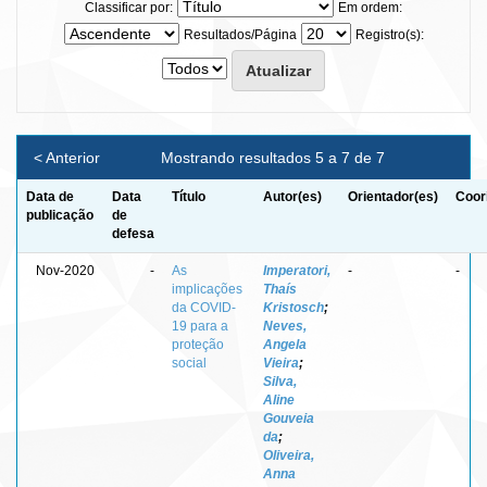
Classificar por:
Em ordem:
Resultados/Página
Registro(s):
< Anterior
Mostrando resultados 5 a 7 de 7
Data de
Data
Título
Autor(es)
Orientador(es)
Coor
publicação
de
defesa
Nov-2020
-
As
Imperatori,
-
-
implicações
Thaís
da COVID-
Kristosch
;
19 para a
Neves,
proteção
Angela
social
Vieira
;
Silva,
Aline
Gouveia
da
;
Oliveira,
Anna