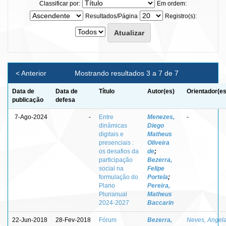
Classificar por:
Em ordem:
Resultados/Página
Registro(s):
< Anterior
Mostrando resultados 3 a 7 de 7
Data de
Data de
Título
Autor(es)
Orientador(es
publicação
defesa
7-Ago-2024
-
Entre
Menezes,
-
dinâmicas
Diego
digitais e
Matheus
presenciais :
Oliveira
os desafios da
de
;
participação
Bezerra,
social na
Felipe
formulação do
Portela
;
Plano
Pereira,
Plurianual
Matheus
2024-2027
Baccarin
22-Jun-2018
28-Fev-2018
Fórum
Bezerra,
Neves, Angel