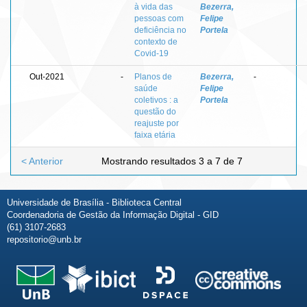
à vida das
Bezerra,
pessoas com
Felipe
deficiência no
Portela
contexto de
Covid-19
Out-2021
-
Planos de
Bezerra,
-
saúde
Felipe
coletivos : a
Portela
questão do
reajuste por
faixa etária
< Anterior
Mostrando resultados 3 a 7 de 7
Universidade de Brasília - Biblioteca Central
Coordenadoria de Gestão da Informação Digital - GID
(61) 3107-2683
repositorio@unb.br