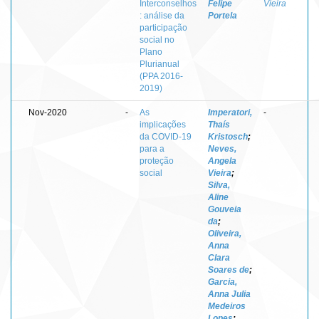
Interconselhos
Felipe
Vieira
: análise da
Portela
participação
social no
Plano
Plurianual
(PPA 2016-
2019)
Nov-2020
-
As
Imperatori,
-
implicações
Thaís
da COVID-19
Kristosch
;
para a
Neves,
proteção
Angela
social
Vieira
;
Silva,
Aline
Gouveia
da
;
Oliveira,
Anna
Clara
Soares de
;
Garcia,
Anna Julia
Medeiros
Lopes
;