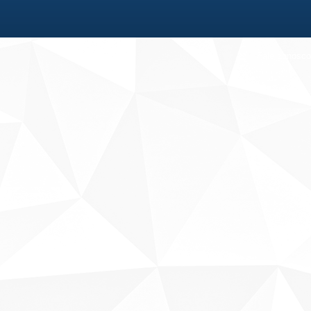
Fale conosco
Sobre