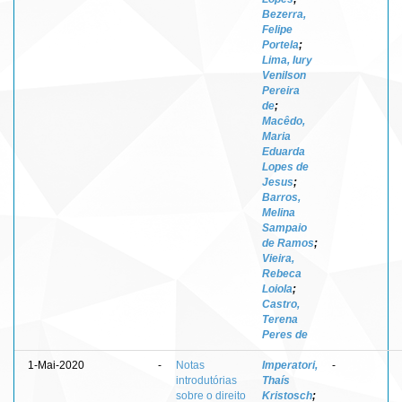
Bezerra,
Felipe
Portela
;
Lima, Iury
Venilson
Pereira
de
;
Macêdo,
Maria
Eduarda
Lopes de
Jesus
;
Barros,
Melina
Sampaio
de Ramos
;
Vieira,
Rebeca
Loiola
;
Castro,
Terena
Peres de
1-Mai-2020
-
Notas
Imperatori,
-
introdutórias
Thaís
sobre o direito
Kristosch
;