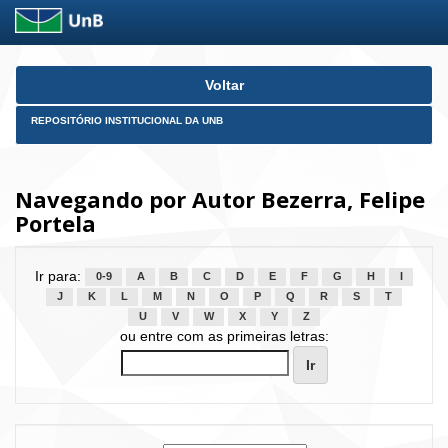
Skip
Voltar
navigation
REPOSITÓRIO INSTITUCIONAL DA UNB
Navegando por Autor Bezerra, Felipe
Portela
Ir para:
0-9
A
B
C
D
E
F
G
H
I
J
K
L
M
N
O
P
Q
R
S
T
U
V
W
X
Y
Z
ou entre com as primeiras letras: