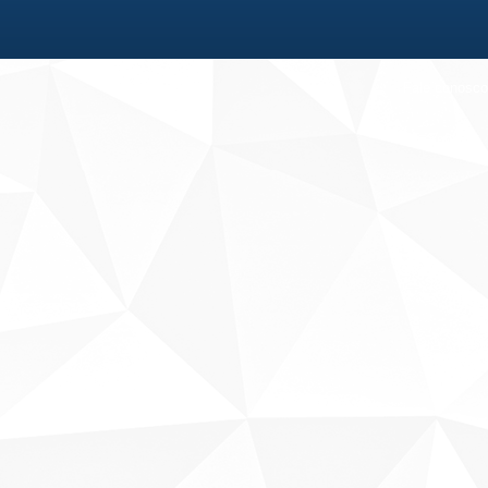
Fale conosco
Sobre