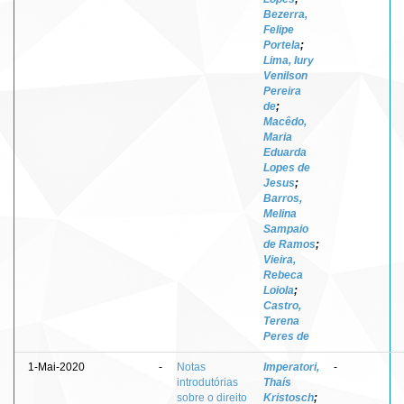
Bezerra,
Felipe
Portela
;
Lima, Iury
Venilson
Pereira
de
;
Macêdo,
Maria
Eduarda
Lopes de
Jesus
;
Barros,
Melina
Sampaio
de Ramos
;
Vieira,
Rebeca
Loiola
;
Castro,
Terena
Peres de
1-Mai-2020
-
Notas
Imperatori,
-
introdutórias
Thaís
sobre o direito
Kristosch
;