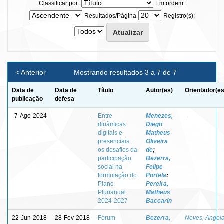
Classificar por:
Em ordem:
Resultados/Página
Registro(s):
< Anterior
Mostrando resultados 3 a 7 de 7
Data de
Data de
Título
Autor(es)
Orientador(es
publicação
defesa
7-Ago-2024
-
Entre
Menezes,
-
dinâmicas
Diego
digitais e
Matheus
presenciais :
Oliveira
os desafios da
de
;
participação
Bezerra,
social na
Felipe
formulação do
Portela
;
Plano
Pereira,
Plurianual
Matheus
2024-2027
Baccarin
22-Jun-2018
28-Fev-2018
Fórum
Bezerra,
Neves, Angel