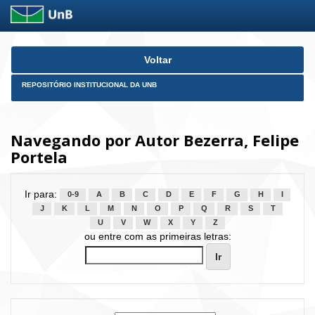
Skip
Voltar
navigation
REPOSITÓRIO INSTITUCIONAL DA UNB
Navegando por Autor Bezerra, Felipe
Portela
Ir para:
0-9
A
B
C
D
E
F
G
H
I
J
K
L
M
N
O
P
Q
R
S
T
U
V
W
X
Y
Z
ou entre com as primeiras letras: