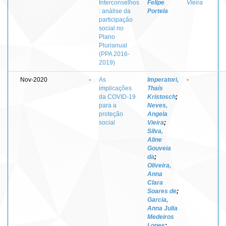
Interconselhos
Felipe
Vieira
: análise da
Portela
participação
social no
Plano
Plurianual
(PPA 2016-
2019)
Nov-2020
-
As
Imperatori,
-
implicações
Thaís
da COVID-19
Kristosch
;
para a
Neves,
proteção
Angela
social
Vieira
;
Silva,
Aline
Gouveia
da
;
Oliveira,
Anna
Clara
Soares de
;
Garcia,
Anna Julia
Medeiros
Lopes
;