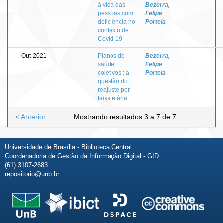
à vida das
Bezerra,
pessoas com
Felipe
deficiência no
Portela
contexto de
Covid-19
Out-2021
-
Planos de
Bezerra,
-
saúde
Felipe
coletivos : a
Portela
questão do
reajuste por
faixa etária
< Anterior
Mostrando resultados 3 a 7 de 7
Universidade de Brasília - Biblioteca Central
Coordenadoria de Gestão da Informação Digital - GID
(61) 3107-2683
repositorio@unb.br