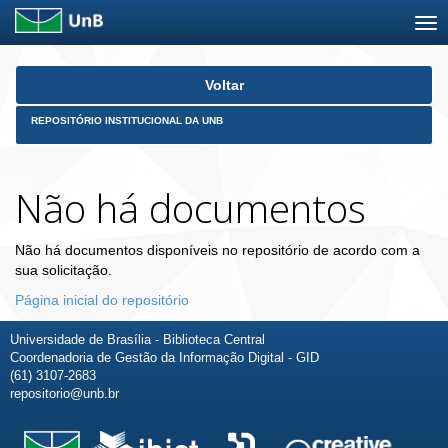
Skip
Voltar
navigation
REPOSITÓRIO INSTITUCIONAL DA UNB
Não há documentos
Não há documentos disponíveis no repositório de acordo com a
sua solicitação.
Página inicial do repositório
Universidade de Brasília - Biblioteca Central
Coordenadoria de Gestão da Informação Digital - GID
(61) 3107-2683
repositorio@unb.br