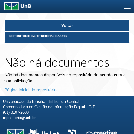
Skip
Voltar
navigation
REPOSITÓRIO INSTITUCIONAL DA UNB
Não há documentos
Não há documentos disponíveis no repositório de acordo com a
sua solicitação.
Página inicial do repositório
Universidade de Brasília - Biblioteca Central
Coordenadoria de Gestão da Informação Digital - GID
(61) 3107-2683
repositorio@unb.br